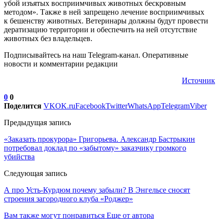
убой изъятых восприимчивых животных бескровным
методом». Также в ней запрещено лечение восприимчивых
к бешенству животных. Ветеринары должны будут провести
дератизацию территории и обеспечить на ней отсутствие
животных без владельцев.
Подписывайтесь на наш Telegram-канал. Оперативные
новости и комментарии редакции
Источник
0
0
Поделится
VK
OK.ru
Facebook
Twitter
WhatsApp
Telegram
Viber
Предыдущая запись
«Заказать прокурора» Григорьева. Александр Бастрыкин
потребовал доклад по «забытому» заказчику громкого
убийства
Следующая запись
А про Усть-Курдюм почему забыли? В Энгельсе сносят
строения загородного клуба «Роджер»
Вам также могут понравиться
Еще от автора