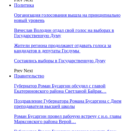
Политика
Организация голосования вышла на принципиально
новый уровень
Вячеслав Володин отдал свой голос на выборах в
Государственную Думу
Жители региона продолжают отдавать голоса за
кандидатов в депутаты Госдумы
Состаялись выборы в Государственную Думу
Prev
Next
Правительство
Губернатор Роман Бусаргин обсудил с главой
Екатериновского района Светланой Байрак…
Поздравление Губернатора Романа Бусаргина с Днем
преподавателя высшей школы
Роман Бусаргин провел рабочую встречу с и.о. главы
Марксовского района Верой…