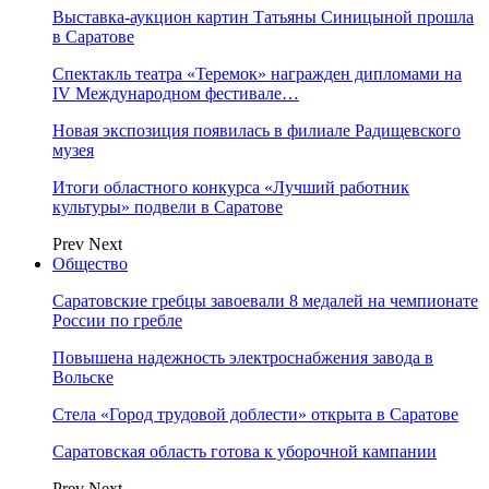
Выставка-аукцион картин Татьяны Синицыной прошла
в Саратове
Спектакль театра «Теремок» награжден дипломами на
IV Международном фестивале…
Новая экспозиция появилась в филиале Радищевского
музея
Итоги областного конкурса «Лучший работник
культуры» подвели в Саратове
Prev
Next
Общество
Саратовские гребцы завоевали 8 медалей на чемпионате
России по гребле
Повышена надежность электроснабжения завода в
Вольске
Стела «Город трудовой доблести» открыта в Саратове
Саратовская область готова к уборочной кампании
Prev
Next