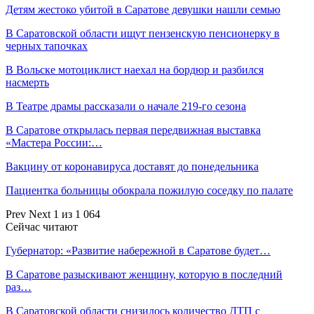
Детям жестоко убитой в Саратове девушки нашли семью
В Саратовской области ищут пензенскую пенсионерку в
черных тапочках
В Вольске мотоциклист наехал на бордюр и разбился
насмерть
В Театре драмы рассказали о начале 219-го сезона
В Саратове открылась первая передвижная выставка
«Мастера России:…
Вакцину от коронавируса доставят до понедельника
Пациентка больницы обокрала пожилую соседку по палате
Prev
Next
1 из 1 064
Сейчас читают
Губернатор: «Развитие набережной в Саратове будет…
В Саратове разыскивают женщину, которую в последний
раз…
В Саратовской области снизилось количество ДТП с