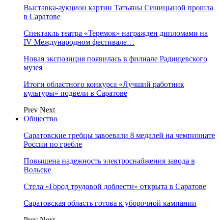
Выставка-аукцион картин Татьяны Синицыной прошла
в Саратове
Спектакль театра «Теремок» награжден дипломами на
IV Международном фестивале…
Новая экспозиция появилась в филиале Радищевского
музея
Итоги областного конкурса «Лучший работник
культуры» подвели в Саратове
Prev
Next
Общество
Саратовские гребцы завоевали 8 медалей на чемпионате
России по гребле
Повышена надежность электроснабжения завода в
Вольске
Стела «Город трудовой доблести» открыта в Саратове
Саратовская область готова к уборочной кампании
Prev
Next