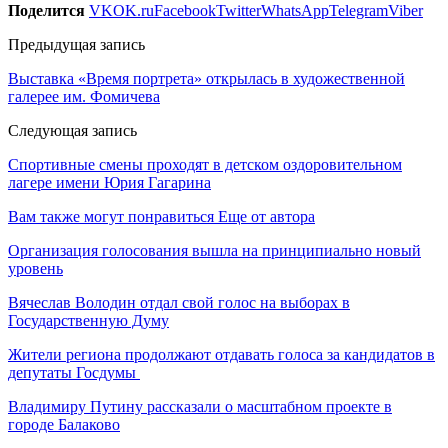
Поделится
VK
OK.ru
Facebook
Twitter
WhatsApp
Telegram
Viber
Предыдущая запись
Выставка «Время портрета» открылась в художественной
галерее им. Фомичева
Следующая запись
Спортивные смены проходят в детском оздоровительном
лагере имени Юрия Гагарина
Вам также могут понравиться
Еще от автора
Организация голосования вышла на принципиально новый
уровень
Вячеслав Володин отдал свой голос на выборах в
Государственную Думу
Жители региона продолжают отдавать голоса за кандидатов в
депутаты Госдумы
Владимиру Путину рассказали о масштабном проекте в
городе Балаково