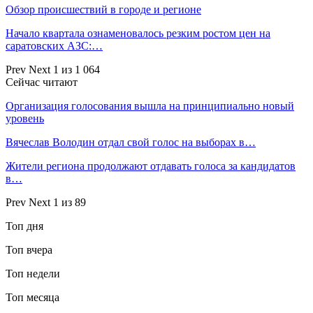
Обзор происшествий в городе и регионе
Начало квартала ознаменовалось резким ростом цен на
саратовских АЗС:…
Prev
Next
1 из 1 064
Сейчас читают
Организация голосования вышла на принципиально новый
уровень
Вячеслав Володин отдал свой голос на выборах в…
Жители региона продолжают отдавать голоса за кандидатов
в…
Prev
Next
1 из 89
Топ дня
Топ вчера
Топ недели
Топ месяца