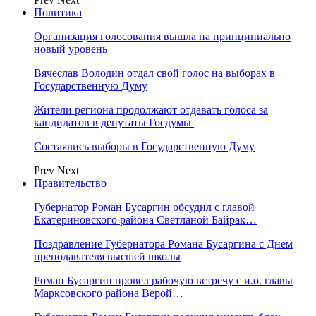
Политика
Организация голосования вышла на принципиально
новый уровень
Вячеслав Володин отдал свой голос на выборах в
Государственную Думу
Жители региона продолжают отдавать голоса за
кандидатов в депутаты Госдумы
Состаялись выборы в Государственную Думу
Prev
Next
Правительство
Губернатор Роман Бусаргин обсудил с главой
Екатериновского района Светланой Байрак…
Поздравление Губернатора Романа Бусаргина с Днем
преподавателя высшей школы
Роман Бусаргин провел рабочую встречу с и.о. главы
Марксовского района Верой…