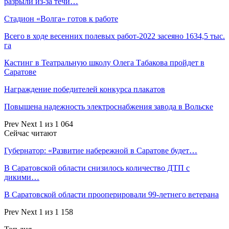
разрыли из-за течи…
Стадион «Волга» готов к работе
Всего в ходе весенних полевых работ-2022 засеяно 1634,5 тыс.
га
Кастинг в Театральную школу Олега Табакова пройдет в
Саратове
Награждение победителей конкурса плакатов
Повышена надежность электроснабжения завода в Вольске
Prev
Next
1 из 1 064
Сейчас читают
Губернатор: «Развитие набережной в Саратове будет…
В Саратовской области снизилось количество ДТП с
дикими…
В Саратовской области прооперировали 99-летнего ветерана
Prev
Next
1 из 1 158