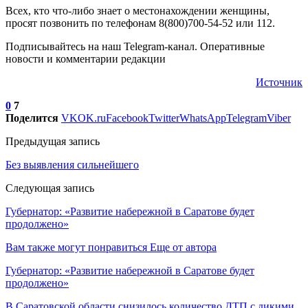
Всех, кто что-либо знает о местонахождении женщины,
просят позвонить по телефонам 8(800)700-54-52 или 112.
Подписывайтесь на наш Telegram-канал. Оперативные
новости и комментарии редакции
Источник
0
7
Поделится
VK
OK.ru
Facebook
Twitter
WhatsApp
Telegram
Viber
Предыдущая запись
Без выявления сильнейшего
Следующая запись
Губернатор: «Развитие набережной в Саратове будет
продолжено»
Вам также могут понравиться
Еще от автора
Губернатор: «Развитие набережной в Саратове будет
продолжено»
В Саратовской области снизилось количество ДТП с дикими