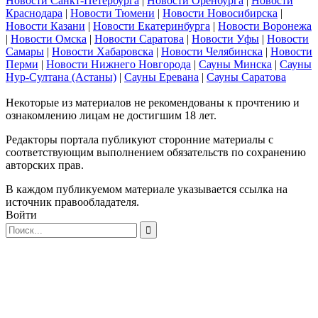
Новости Санкт-Петербурга
|
Новости Оренбурга
|
Новости
Краснодара
|
Новости Тюмени
|
Новости Новосибирска
|
Новости Казани
|
Новости Екатеринбурга
|
Новости Воронежа
|
Новости Омска
|
Новости Саратова
|
Новости Уфы
|
Новости
Самары
|
Новости Хабаровска
|
Новости Челябинска
|
Новости
Перми
|
Новости Нижнего Новгорода
|
Сауны Минска
|
Сауны
Нур-Султана (Астаны)
|
Сауны Еревана
|
Сауны Саратова
Некоторые из материалов не рекомендованы к прочтению и
ознакомлению лицам не достигшим 18 лет.
Редакторы портала публикуют сторонние материалы с
соответствующим выполнением обязательств по сохранению
авторских прав.
В каждом публикуемом материале указывается ссылка на
источник правообладателя.
Войти