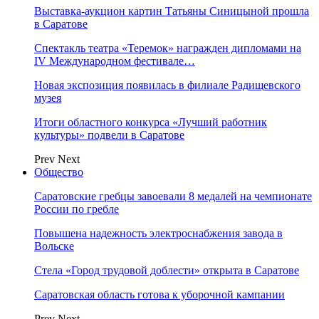
Выставка-аукцион картин Татьяны Синицыной прошла
в Саратове
Спектакль театра «Теремок» награжден дипломами на
IV Международном фестивале…
Новая экспозиция появилась в филиале Радищевского
музея
Итоги областного конкурса «Лучший работник
культуры» подвели в Саратове
Prev
Next
Общество
Саратовские гребцы завоевали 8 медалей на чемпионате
России по гребле
Повышена надежность электроснабжения завода в
Вольске
Стела «Город трудовой доблести» открыта в Саратове
Саратовская область готова к уборочной кампании
Prev
Next