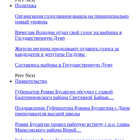
Политика
Организация голосования вышла на принципиально
новый уровень
Вячеслав Володин отдал свой голос на выборах в
Государственную Думу
Жители региона продолжают отдавать голоса за
кандидатов в депутаты Госдумы
Состаялись выборы в Государственную Думу
Prev
Next
Правительство
Губернатор Роман Бусаргин обсудил с главой
Екатериновского района Светланой Байрак…
Поздравление Губернатора Романа Бусаргина с Днем
преподавателя высшей школы
Роман Бусаргин провел рабочую встречу с и.о. главы
Марксовского района Верой…