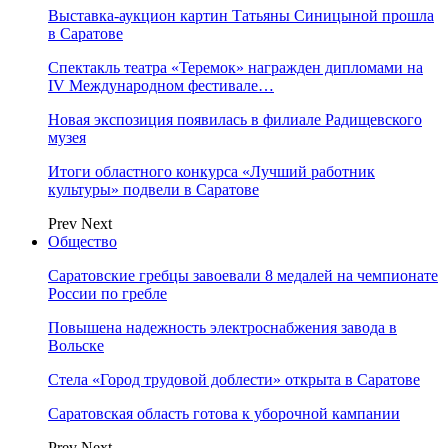
Выставка-аукцион картин Татьяны Синицыной прошла
в Саратове
Спектакль театра «Теремок» награжден дипломами на
IV Международном фестивале…
Новая экспозиция появилась в филиале Радищевского
музея
Итоги областного конкурса «Лучший работник
культуры» подвели в Саратове
Prev
Next
Общество
Саратовские гребцы завоевали 8 медалей на чемпионате
России по гребле
Повышена надежность электроснабжения завода в
Вольске
Стела «Город трудовой доблести» открыта в Саратове
Саратовская область готова к уборочной кампании
Prev
Next