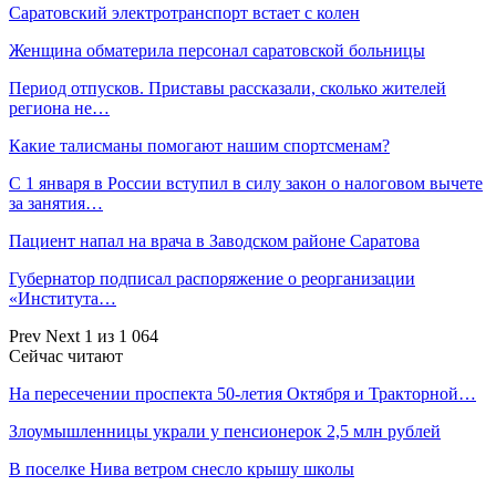
Саратовский электротранспорт встает с колен
Женщина обматерила персонал саратовской больницы
Период отпусков. Приставы рассказали, сколько жителей
региона не…
Какие талисманы помогают нашим спортсменам?
С 1 января в России вступил в силу закон о налоговом вычете
за занятия…
Пациент напал на врача в Заводском районе Саратова
Губернатор подписал распоряжение о реорганизации
«Института…
Prev
Next
1 из 1 064
Сейчас читают
На пересечении проспекта 50-летия Октября и Тракторной…
Злоумышленницы украли у пенсионерок 2,5 млн рублей
В поселке Нива ветром снесло крышу школы