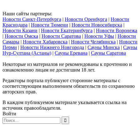
Наши сайты партнеры:
Новости Санкт-Петербурга
|
Новости Оренбурга
|
Новости
Краснодара
|
Новости Тюмени
|
Новости Новосибирска
|
Новости Казани
|
Новости Екатеринбурга
|
Новости Воронежа
|
Новости Омска
|
Новости Саратова
|
Новости Уфы
|
Новости
Самары
|
Новости Хабаровска
|
Новости Челябинска
|
Новости
Перми
|
Новости Нижнего Новгорода
|
Сауны Минска
|
Сауны
Нур-Султана (Астаны)
|
Сауны Еревана
|
Сауны Саратова
Некоторые из материалов не рекомендованы к прочтению и
ознакомлению лицам не достигшим 18 лет.
Редакторы портала публикуют сторонние материалы с
соответствующим выполнением обязательств по сохранению
авторских прав.
В каждом публикуемом материале указывается ссылка на
источник правообладателя.
Войти