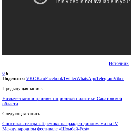
Источник
0
6
Поделится
VK
OK.ru
Facebook
Twitter
WhatsApp
Telegram
Viber
Предыдущая запись
Назначен министр инвестиционной политики Саратовской
области
Следующая запись
Спектакль театра «Теремок» награжден дипломами на IV
Международном фестивале «Шомбай-Fest»