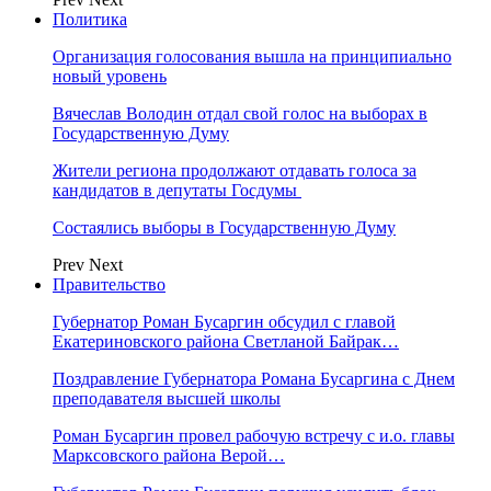
Политика
Организация голосования вышла на принципиально
новый уровень
Вячеслав Володин отдал свой голос на выборах в
Государственную Думу
Жители региона продолжают отдавать голоса за
кандидатов в депутаты Госдумы
Состаялись выборы в Государственную Думу
Prev
Next
Правительство
Губернатор Роман Бусаргин обсудил с главой
Екатериновского района Светланой Байрак…
Поздравление Губернатора Романа Бусаргина с Днем
преподавателя высшей школы
Роман Бусаргин провел рабочую встречу с и.о. главы
Марксовского района Верой…