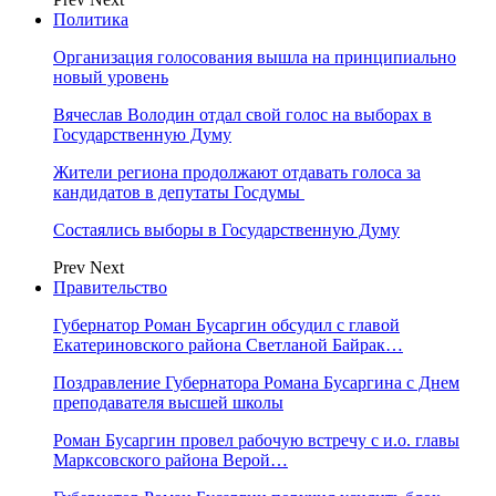
Политика
Организация голосования вышла на принципиально
новый уровень
Вячеслав Володин отдал свой голос на выборах в
Государственную Думу
Жители региона продолжают отдавать голоса за
кандидатов в депутаты Госдумы
Состаялись выборы в Государственную Думу
Prev
Next
Правительство
Губернатор Роман Бусаргин обсудил с главой
Екатериновского района Светланой Байрак…
Поздравление Губернатора Романа Бусаргина с Днем
преподавателя высшей школы
Роман Бусаргин провел рабочую встречу с и.о. главы
Марксовского района Верой…