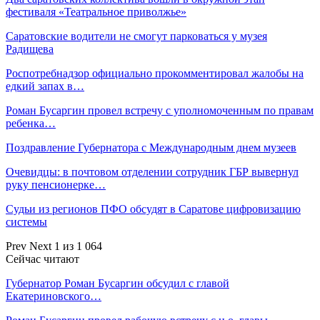
фестиваля «Театральное приволжье»
Саратовские водители не смогут парковаться у музея
Радищева
Роспотребнадзор официально прокомментировал жалобы на
едкий запах в…
Роман Бусаргин провел встречу с уполномоченным по правам
ребенка…
Поздравление Губернатора с Международным днем музеев
Очевидцы: в почтовом отделении сотрудник ГБР вывернул
руку пенсионерке…
Судьи из регионов ПФО обсудят в Саратове цифровизацию
системы
Prev
Next
1 из 1 064
Сейчас читают
Губернатор Роман Бусаргин обсудил с главой
Екатериновского…