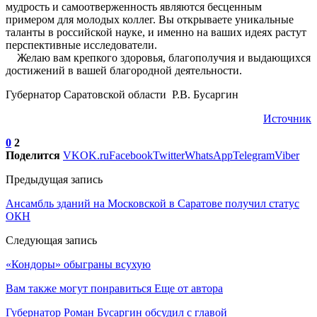
мудрость и самоотверженность являются бесценным
примером для молодых коллег. Вы открываете уникальные
таланты в российской науке, и именно на ваших идеях растут
перспективные исследователи.
Желаю вам крепкого здоровья, благополучия и выдающихся
достижений в вашей благородной деятельности.
Губернатор Саратовской области Р.В. Бусаргин
Источник
0
2
Поделится
VK
OK.ru
Facebook
Twitter
WhatsApp
Telegram
Viber
Предыдущая запись
Ансамбль зданий на Московской в Саратове получил статус
ОКН
Следующая запись
«Кондоры» обыграны всухую
Вам также могут понравиться
Еще от автора
Губернатор Роман Бусаргин обсудил с главой