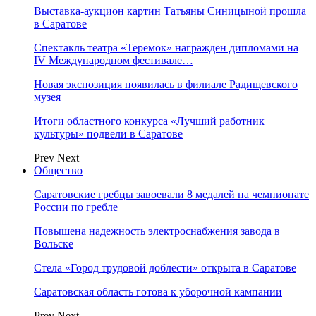
Выставка-аукцион картин Татьяны Синицыной прошла
в Саратове
Спектакль театра «Теремок» награжден дипломами на
IV Международном фестивале…
Новая экспозиция появилась в филиале Радищевского
музея
Итоги областного конкурса «Лучший работник
культуры» подвели в Саратове
Prev
Next
Общество
Саратовские гребцы завоевали 8 медалей на чемпионате
России по гребле
Повышена надежность электроснабжения завода в
Вольске
Стела «Город трудовой доблести» открыта в Саратове
Саратовская область готова к уборочной кампании
Prev
Next