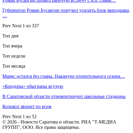
Роман Бусаргин провел рабочую встречу с и.о. главы…
Губернатор Роман Бусаргин поручил усилить блок минздрава,
…
Prev
Next
1 из 337
Топ дня
Топ вчера
Топ недели
Топ месяца
Маркс остался без главы. Накануне отопительного сезона…
«Кондоры» обыграны всухую
В Саратовской области отремонтируют школьные стадионы
Колокол звонит по всем
Prev
Next
1 из 52
© 2026 - Новости Саратова и области. РИА "Т-МЕДИА
ГРУПП", ООО. Все права защищены.