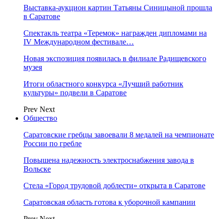
Выставка-аукцион картин Татьяны Синицыной прошла
в Саратове
Спектакль театра «Теремок» награжден дипломами на
IV Международном фестивале…
Новая экспозиция появилась в филиале Радищевского
музея
Итоги областного конкурса «Лучший работник
культуры» подвели в Саратове
Prev
Next
Общество
Саратовские гребцы завоевали 8 медалей на чемпионате
России по гребле
Повышена надежность электроснабжения завода в
Вольске
Стела «Город трудовой доблести» открыта в Саратове
Саратовская область готова к уборочной кампании
Prev
Next