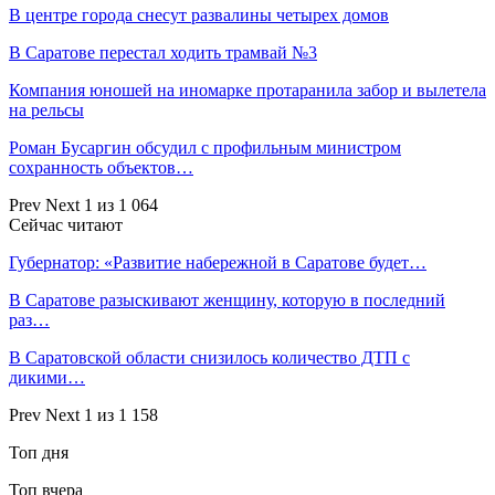
В центре города снесут развалины четырех домов
В Саратове перестал ходить трамвай №3
Компания юношей на иномарке протаранила забор и вылетела
на рельсы
Роман Бусаргин обсудил с профильным министром
сохранность объектов…
Prev
Next
1 из 1 064
Сейчас читают
Губернатор: «Развитие набережной в Саратове будет…
В Саратове разыскивают женщину, которую в последний
раз…
В Саратовской области снизилось количество ДТП с
дикими…
Prev
Next
1 из 1 158
Топ дня
Топ вчера