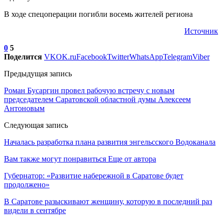
В ходе спецоперации погибли восемь жителей региона
Источник
0
5
Поделится
VK
OK.ru
Facebook
Twitter
WhatsApp
Telegram
Viber
Предыдущая запись
Роман Бусаргин провел рабочую встречу с новым
председателем Саратовской областной думы Алексеем
Антоновым
Следующая запись
Началась разработка плана развития энгельсского Водоканала
Вам также могут понравиться
Еще от автора
Губернатор: «Развитие набережной в Саратове будет
продолжено»
В Саратове разыскивают женщину, которую в последний раз
видели в сентябре