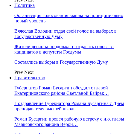
Политика
Организация голосования вышла на принципиально
новый уровень
Вячеслав Володин отдал свой голос на выборах в
Государственную Думу
Жители региона продолжают отдавать голоса за
кандидатов в депутаты Госдумы
Состаялись выборы в Государственную Думу
Prev
Next
Правительство
Губернатор Роман Бусаргин обсудил с главой
Екатериновского района Светланой Байрак…
Поздравление Губернатора Романа Бусаргина с Днем
преподавателя высшей школы
Роман Бусаргин провел рабочую встречу с и.о. главы
Марксовского района Верой…