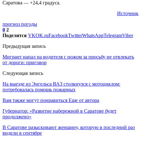
Саратова — +24,4 градуса.
Источник
прогноз погоды
0
2
Поделится
VK
OK.ru
Facebook
Twitter
WhatsApp
Telegram
Viber
Предыдущая запись
Мигрант напал на водителя с ножом за просьбу не отвлекать
от дороги: приговор
Следующая запись
На выезде из Энгельса ВАЗ столкнулся с мотоциклом:
потребовалась помощь пожарных
Вам также могут понравиться
Еще от автора
Губернатор: «Развитие набережной в Саратове будет
продолжено»
В Саратове разыскивают женщину, которую в последний раз
видели в сентябре