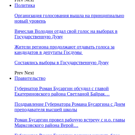
Политика
Организация голосования вышла на принципиально
новый уровень
Вячеслав Володин отдал свой голос на выборах в
Государственную Думу
Жители региона продолжают отдавать голоса за
кандидатов в депутаты Госдумы
Состаялись выборы в Государственную Думу
Prev
Next
Правительство
Губернатор Роман Бусаргин обсудил с главой
Екатериновского района Светланой Байрак…
Поздравление Губернатора Романа Бусаргина с Днем
преподавателя высшей школы
Роман Бусаргин провел рабочую встречу с и.о. главы
Марксовского района Верой…