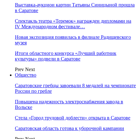
Выставка-аукцион картин Татьяны Синицыной прошла
в Саратове
Спектакль театра «Теремок» награжден дипломами на
IV Международном фестивале…
Новая экспозиция появилась в филиале Радищевского
музея
Итоги областного конкурса «Лучший работник
культуры» подвели в Саратове
Prev
Next
Общество
Саратовские гребцы завоевали 8 медалей на чемпионате
России по гребле
Повышена надежность электроснабжения завода в
Вольске
Стела «Город трудовой доблести» открыта в Саратове
Саратовская область готова к уборочной кампании
Prev
Next