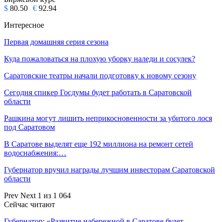
$
80.50
€
92.94
Интересное
Первая домашняя серия сезона
Куда пожаловаться на плохую уборку наледи и сосулек?
Саратовские театры начали подготовку к новому сезону
Сегодня спикер Госдумы будет работать в Саратовской
области
Рашкина могут лишить неприкосновенности за убитого лося
под Саратовом
В Саратове выделят еще 192 миллиона на ремонт сетей
водоснабжения:…
Губернатор вручил награды лучшим инвесторам Саратовской
области
Prev
Next
1 из 1 064
Сейчас читают
Губернатор: «Развитие набережной в Саратове будет…