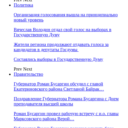
Политика
Организация голосования вышла на принципиально
новый уровень
Вячеслав Володин отдал свой голос на выборах в
Государственную Думу
Жители региона продолжают отдавать голоса за
кандидатов в депутаты Госдумы
Состаялись выборы в Государственную Думу
Prev
Next
Правительство
Губернатор Роман Бусаргин обсудил с главой
Екатериновского района Светланой Байрак…
Поздравление Губернатора Романа Бусаргина с Днем
преподавателя высшей школы
Роман Бусаргин провел рабочую встречу с и.о. главы
Марксовского района Верой…