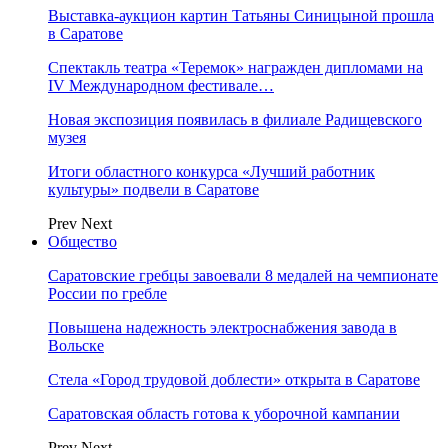
Выставка-аукцион картин Татьяны Синицыной прошла
в Саратове
Спектакль театра «Теремок» награжден дипломами на
IV Международном фестивале…
Новая экспозиция появилась в филиале Радищевского
музея
Итоги областного конкурса «Лучший работник
культуры» подвели в Саратове
Prev
Next
Общество
Саратовские гребцы завоевали 8 медалей на чемпионате
России по гребле
Повышена надежность электроснабжения завода в
Вольске
Стела «Город трудовой доблести» открыта в Саратове
Саратовская область готова к уборочной кампании
Prev
Next