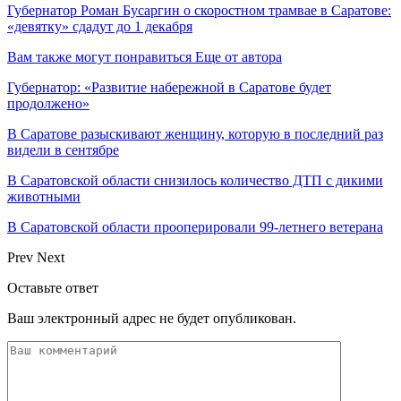
Губернатор Роман Бусаргин о скоростном трамвае в Саратове:
«девятку» сдадут до 1 декабря
Вам также могут понравиться
Еще от автора
Губернатор: «Развитие набережной в Саратове будет
продолжено»
В Саратове разыскивают женщину, которую в последний раз
видели в сентябре
В Саратовской области снизилось количество ДТП с дикими
животными
В Саратовской области прооперировали 99-летнего ветерана
Prev
Next
Оставьте ответ
Ваш электронный адрес не будет опубликован.