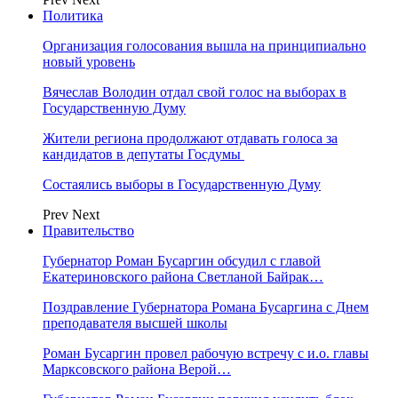
Политика
Организация голосования вышла на принципиально
новый уровень
Вячеслав Володин отдал свой голос на выборах в
Государственную Думу
Жители региона продолжают отдавать голоса за
кандидатов в депутаты Госдумы
Состаялись выборы в Государственную Думу
Prev
Next
Правительство
Губернатор Роман Бусаргин обсудил с главой
Екатериновского района Светланой Байрак…
Поздравление Губернатора Романа Бусаргина с Днем
преподавателя высшей школы
Роман Бусаргин провел рабочую встречу с и.о. главы
Марксовского района Верой…