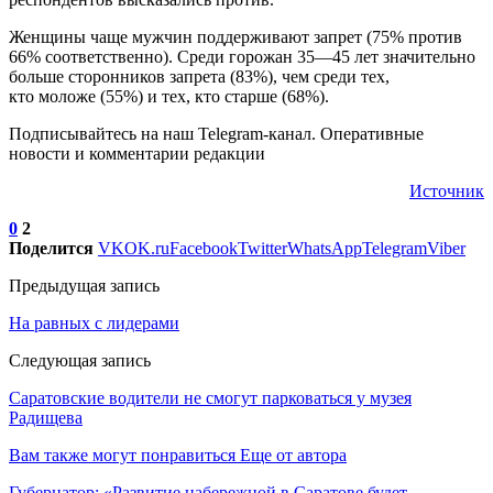
Женщины чаще мужчин поддерживают запрет (75% против
66% соответственно). Среди горожан 35—45 лет значительно
больше сторонников запрета (83%), чем среди тех,
кто моложе (55%) и тех, кто старше (68%).
Подписывайтесь на наш Telegram-канал. Оперативные
новости и комментарии редакции
Источник
0
2
Поделится
VK
OK.ru
Facebook
Twitter
WhatsApp
Telegram
Viber
Предыдущая запись
На равных с лидерами
Следующая запись
Саратовские водители не смогут парковаться у музея
Радищева
Вам также могут понравиться
Еще от автора
Губернатор: «Развитие набережной в Саратове будет