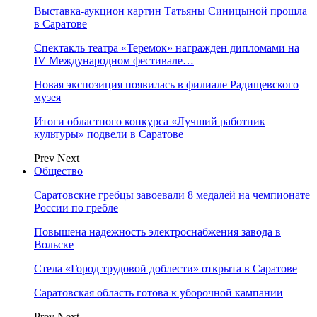
Выставка-аукцион картин Татьяны Синицыной прошла
в Саратове
Спектакль театра «Теремок» награжден дипломами на
IV Международном фестивале…
Новая экспозиция появилась в филиале Радищевского
музея
Итоги областного конкурса «Лучший работник
культуры» подвели в Саратове
Prev
Next
Общество
Саратовские гребцы завоевали 8 медалей на чемпионате
России по гребле
Повышена надежность электроснабжения завода в
Вольске
Стела «Город трудовой доблести» открыта в Саратове
Саратовская область готова к уборочной кампании
Prev
Next