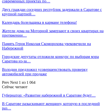
современных проектах по…
Двух граждан соседних республик задержали в Саратове с
крупной партией…
Календарь болельщика в кармане телефона!
Жители дома на Моторной замерзают в своих квартирах на
протяжении…
Память Героя Николая Скоморохова увековечили на
Набережной
Городские депутаты отложили конкурс по выборам мэра
Саратова из-за…
Володин предложил усовершенствовать проверку
автомобилей при продаже
Prev
Next
1 из 1 064
Сейчас читают
Губернатор: «Развитие набережной в Саратове будет…
В Саратове разыскивают женщину, которую в последний
раз…