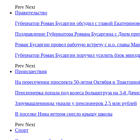
Prev
Next
Правительство
Губернатор Роман Бусаргин обсудил с главой Екатерино
Поздравление Губернатора Романа Бусаргина с Днем пр
Роман Бусаргин провел рабочую встречу с и.о. главы М
Губернатор Роман Бусаргин поручил усилить блок минзд
Prev
Next
Происшествия
На пересечении проспекта 50-летия Октября и Тракторно
Пенсионерка попала под колеса большегруза на 3-й Дачн
Злоумышленницы украли у пенсионерок 2,5 млн рублей
В поселке Нива ветром снесло крышу школы
Prev
Next
Спорт