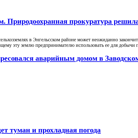
м. Природоохранная прокуратура решила 
сельхозземлях в Энгельсском районе может неожиданно закончит
ующему эту землю предпринимателю использовать ее для добыч
есовался аварийным домом в Заводском 
ет туман и прохладная погода