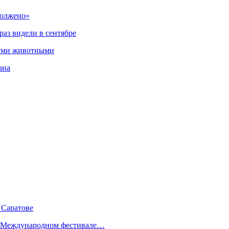
должено»
аз видели в сентябре
кими животными
ана
 Саратове
IV Международном фестивале…