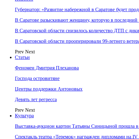
Губернатор: «Развитие набережной в Саратове будет про
В Саратове разыскивают женщину, которую в последний р
В Саратовской области снизилось количество ДТП с ди
В Саратовской области прооперировали 99-летнего ветер
Prev
Next
Статьи
Феномен Дмитрия Плеханова
Господа островитяне
Центры поддержки Антоновых
Девять лет регресса
Prev
Next
Культура
Выставка-аукцион картин Татьяны Синицыной прошла в
Спектакль театра «Теремок» награжден дипломами на 