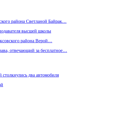
вского района Светланой Байрак…
еподавателя высшей школы
арксовского района Верой…
рава, отвечающий за бесплатное…
й столкнулись два автомобиля
ой