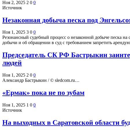
Ноя 2, 2025
2
0
0
Источник
Незаконная добыча песка под Энгельсо
Ноя 1, 2025
3
0
0
Резонансный судебный процесс о незаконной добыче песка на 
добычи и об обращении в суд с требованием запретить аренд
Председатель СК РФ Бастрыкин заинтер
людей
Ноя 1, 2025
2
0
0
Александр Бастрыкин / © sledcom.ru…
«Ермак» пока не по зубам
Ноя 1, 2025
1
0
0
Источник
На выходных в Саратовской области буд