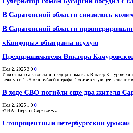
Губернатор Роман Бусаргин обсудил с 
В Саратовской области снизилось кол
В Саратовской области прооперировали 
«Кондоры» обыграны всухую
Предпринимателя Виктора Качуровского
Ноя 2, 2025
3
0
0
Известный саратовский предприниматель Виктор Качуровский пр
режима и 1,25 млн рублей штрафа. Соответствующее решение в
В ходе СВО погибли еще два жителя Са
Ноя 2, 2025
1
0
0
© ИА «Версия-Саратов»…
Стопроцентный петербургский урожай