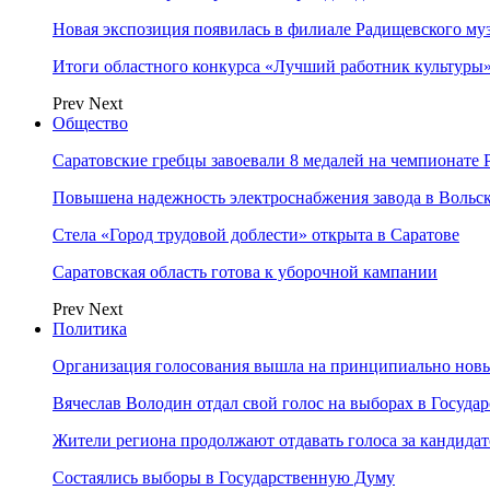
Новая экспозиция появилась в филиале Радищевского му
Итоги областного конкурса «Лучший работник культуры»
Prev
Next
Общество
Саратовские гребцы завоевали 8 медалей на чемпионате 
Повышена надежность электроснабжения завода в Вольс
Стела «Город трудовой доблести» открыта в Саратове
Саратовская область готова к уборочной кампании
Prev
Next
Политика
Организация голосования вышла на принципиально нов
Вячеслав Володин отдал свой голос на выборах в Госуд
Жители региона продолжают отдавать голоса за кандида
Состаялись выборы в Государственную Думу