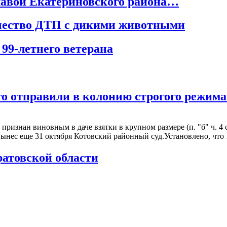
главой Екатериновского района…
ичество ДТП с дикими животными
99-летнего ветерана
 отправили в колонию строгого режима
изнан виновным в даче взятки в крупном размере (п. "б" ч. 4 с
ынес еще 31 октября Котовский районный суд.Установлено, что
ратовской области