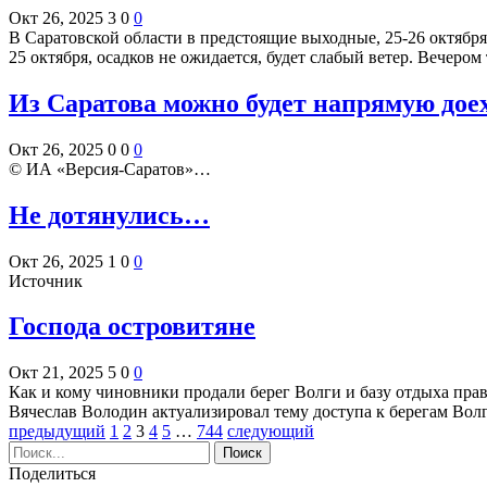
Окт 26, 2025
3
0
0
В Саратовской области в предстоящие выходные, 25-26 октябр
25 октября, осадков не ожидается, будет слабый ветер. Вечеро
Из Саратова можно будет напрямую дое
Окт 26, 2025
0
0
0
© ИА «Версия-Саратов»…
Не дотянулись…
Окт 26, 2025
1
0
0
Источник
Господа островитяне
Окт 21, 2025
5
0
0
Как и кому чиновники продали берег Волги и базу отдыха пра
Вячеслав Володин актуализировал тему доступа к берегам Вол
предыдущий
1
2
3
4
5
…
744
следующий
Поделиться