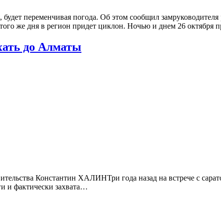
я, будет переменчивая погода. Об этом сообщил замруководител
м того же дня в регион придет циклон. Ночью и днем 26 октября 
хать до Алматы
вительства Константин ХАЛИН ​​Три года назад на встрече с са
ги и фактически захвата…