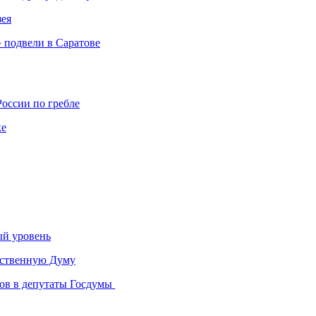
зея
 подвели в Саратове
России по гребле
ке
ый уровень
арственную Думу
тов в депутаты Госдумы