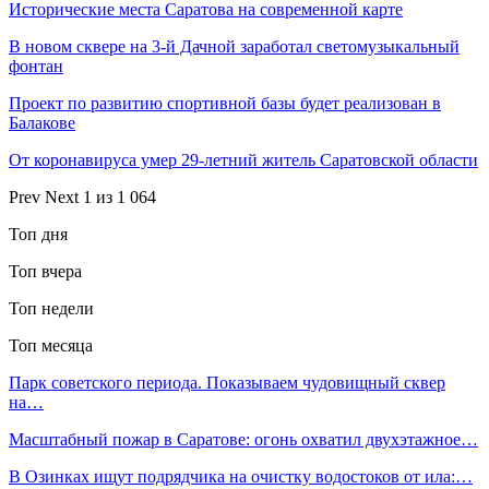
Исторические места Саратова на современной карте
В новом сквере на 3-й Дачной заработал светомузыкальный
фонтан
Проект по развитию спортивной базы будет реализован в
Балакове
От коронавируса умер 29-летний житель Саратовской области
Prev
Next
1 из 1 064
Топ дня
Топ вчера
Топ недели
Топ месяца
Парк советского периода. Показываем чудовищный сквер
на…
Масштабный пожар в Саратове: огонь охватил двухэтажное…
В Озинках ищут подрядчика на очистку водостоков от ила:…