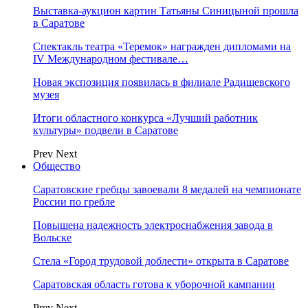
Выставка-аукцион картин Татьяны Синицыной прошла
в Саратове
Спектакль театра «Теремок» награжден дипломами на
IV Международном фестивале…
Новая экспозиция появилась в филиале Радищевского
музея
Итоги областного конкурса «Лучший работник
культуры» подвели в Саратове
Prev
Next
Общество
Саратовские гребцы завоевали 8 медалей на чемпионате
России по гребле
Повышена надежность электроснабжения завода в
Вольске
Стела «Город трудовой доблести» открыта в Саратове
Саратовская область готова к уборочной кампании
Prev
Next