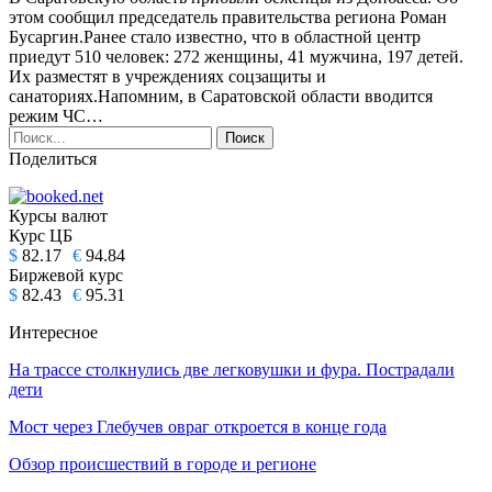
этом сообщил председатель правительства региона Роман
Бусаргин.Ранее стало известно, что в областной центр
приедут 510 человек: 272 женщины, 41 мужчина, 197 детей.
Их разместят в учреждениях соцзащиты и
санаториях.Напомним, в Саратовской области вводится
режим ЧС…
Поделиться
Курсы валют
Курс ЦБ
$
82.17
€
94.84
Биржевой курс
$
82.43
€
95.31
Интересное
На трассе столкнулись две легковушки и фура. Пострадали
дети
Мост через Глебучев овраг откроется в конце года
Обзор происшествий в городе и регионе