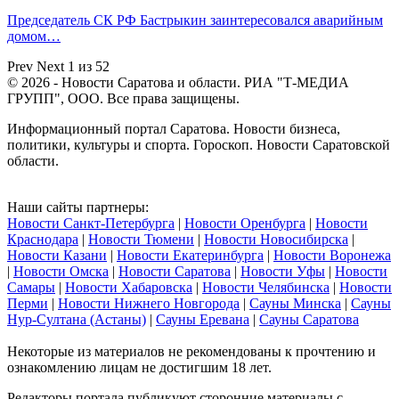
Председатель СК РФ Бастрыкин заинтересовался аварийным
домом…
Prev
Next
1 из 52
© 2026 - Новости Саратова и области. РИА "Т-МЕДИА
ГРУПП", ООО. Все права защищены.
Информационный портал Саратова. Новости бизнеса,
политики, культуры и спорта. Гороскоп. Новости Саратовской
области.
Наши сайты партнеры:
Новости Санкт-Петербурга
|
Новости Оренбурга
|
Новости
Краснодара
|
Новости Тюмени
|
Новости Новосибирска
|
Новости Казани
|
Новости Екатеринбурга
|
Новости Воронежа
|
Новости Омска
|
Новости Саратова
|
Новости Уфы
|
Новости
Самары
|
Новости Хабаровска
|
Новости Челябинска
|
Новости
Перми
|
Новости Нижнего Новгорода
|
Сауны Минска
|
Сауны
Нур-Султана (Астаны)
|
Сауны Еревана
|
Сауны Саратова
Некоторые из материалов не рекомендованы к прочтению и
ознакомлению лицам не достигшим 18 лет.
Редакторы портала публикуют сторонние материалы с