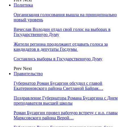
Политика
Организация голосования вышла на принципиально
новый уровень
Вячеслав Володин отдал свой голос на выборах в
Государственную Думу
Жители региона продолжают отдавать голоса за
кандидатов в депутаты Госдумы
Состаялись выборы в Государственную Думу
Prev
Next
Правительство
Губернатор Роман Бусаргин обсудил с главой
Екатериновского района Светланой Байрак…
Поздравление Губернатора Романа Бусаргина с Днем
преподавателя высшей школы
Роман Бусаргин провел рабочую встречу с и.о. главы
Марксовского района Верой…