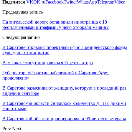
Поделится
VK
OK.ru
Facebook
Twitter
WhatsApp
Telegram
Viber
Предыдущая запись
На энгельсской дороге остановили иностранца с 18
неоплаченными штрафами: у него отобрали машину
Следующая запись
В Саратове открылся проектный офис Президентского фонда
культурных инициатив
Вам также могут понравиться
Еще от автора
Губернатор: «Развитие набережной в Саратове будет
продолжено»
В Саратове разыскивают женщину, которую в последний раз
видели в сентябре
В Саратовской области снизилось количество ДТП с дикими
животными
В Саратовской области прооперировали 99-летнего ветерана
Prev
Next