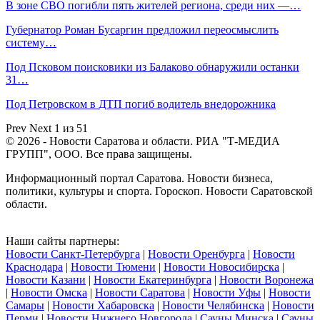
В зоне СВО погибли пять жителей региона, среди них —…
Губернатор Роман Бусаргин предложил переосмыслить
систему…
Под Псковом поисковики из Балаково обнаружили останки
31…
Под Петровском в ДТП погиб водитель внедорожника
Prev
Next
1 из 51
© 2026 - Новости Саратова и области. РИА "Т-МЕДИА
ГРУПП", ООО. Все права защищены.
Информационный портал Саратова. Новости бизнеса,
политики, культуры и спорта. Гороскоп. Новости Саратовской
области.
Наши сайты партнеры:
Новости Санкт-Петербурга
|
Новости Оренбурга
|
Новости
Краснодара
|
Новости Тюмени
|
Новости Новосибирска
|
Новости Казани
|
Новости Екатеринбурга
|
Новости Воронежа
|
Новости Омска
|
Новости Саратова
|
Новости Уфы
|
Новости
Самары
|
Новости Хабаровска
|
Новости Челябинска
|
Новости
Перми
|
Новости Нижнего Новгорода
|
Сауны Минска
|
Сауны