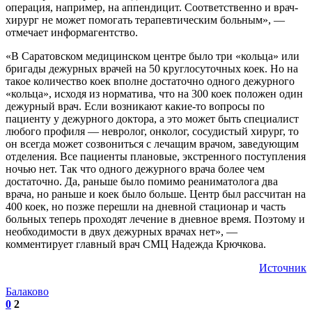
операция, например, на аппендицит. Соответственно и врач-
хирург не может помогать терапевтическим больным», —
отмечает информагентство.
«В Саратовском медицинском центре было три «кольца» или
бригады дежурных врачей на 50 круглосуточных коек. Но на
такое количество коек вполне достаточно одного дежурного
«кольца», исходя из норматива, что на 300 коек положен один
дежурный врач. Если возникают какие-то вопросы по
пациенту у дежурного доктора, а это может быть специалист
любого профиля — невролог, онколог, сосудистый хирург, то
он всегда может созвониться с лечащим врачом, заведующим
отделения. Все пациенты плановые, экстренного поступления
ночью нет. Так что одного дежурного врача более чем
достаточно. Да, раньше было помимо реаниматолога два
врача, но раньше и коек было больше. Центр был рассчитан на
400 коек, но позже перешли на дневной стационар и часть
больных теперь проходят лечение в дневное время. Поэтому и
необходимости в двух дежурных врачах нет», —
комментирует главный врач СМЦ Надежда Крючкова.
Источник
Балаково
0
2