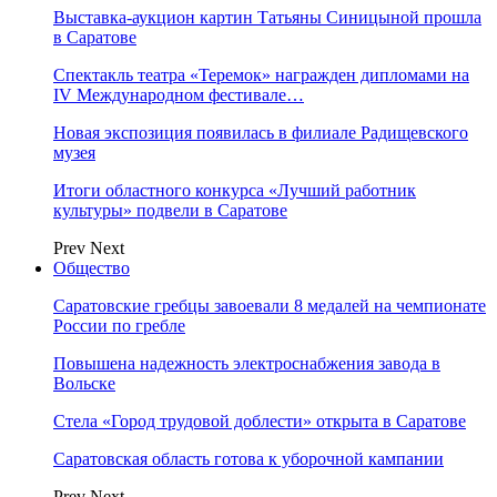
Выставка-аукцион картин Татьяны Синицыной прошла
в Саратове
Спектакль театра «Теремок» награжден дипломами на
IV Международном фестивале…
Новая экспозиция появилась в филиале Радищевского
музея
Итоги областного конкурса «Лучший работник
культуры» подвели в Саратове
Prev
Next
Общество
Саратовские гребцы завоевали 8 медалей на чемпионате
России по гребле
Повышена надежность электроснабжения завода в
Вольске
Стела «Город трудовой доблести» открыта в Саратове
Саратовская область готова к уборочной кампании
Prev
Next