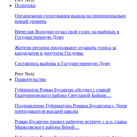
Политика
Организация голосования вышла на принципиально
новый уровень
Вячеслав Володин отдал свой голос на выборах в
Государственную Думу
Жители региона продолжают отдавать голоса за
кандидатов в депутаты Госдумы
Состаялись выборы в Государственную Думу
Prev
Next
Правительство
Губернатор Роман Бусаргин обсудил с главой
Екатериновского района Светланой Байрак…
Поздравление Губернатора Романа Бусаргина с Днем
преподавателя высшей школы
Роман Бусаргин провел рабочую встречу с и.о. главы
Марксовского района Верой…