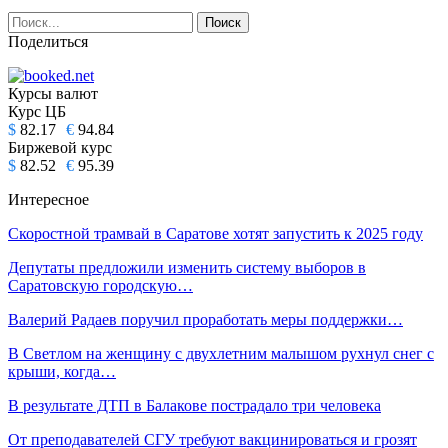
Поделиться
Курсы валют
Курс ЦБ
$
82.17
€
94.84
Биржевой курс
$
82.52
€
95.39
Интересное
Скоростной трамвай в Саратове хотят запустить к 2025 году
Депутаты предложили изменить систему выборов в
Саратовскую городскую…
Валерий Радаев поручил проработать меры поддержки…
В Светлом на женщину с двухлетним малышом рухнул снег с
крыши, когда…
В результате ДТП в Балакове пострадало три человека
От преподавателей СГУ требуют вакцинироваться и грозят