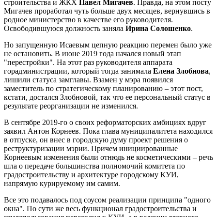
строительства и ЖКХ
Павел Мигачев
. Правда, на этом посту
Мигачев проработал чуть больше двух месяцев, вернувшись в
родное министерство в качестве его руководителя.
Освободившуюся должность заняла
Ирина Солошенко
.
Но запущенную Исаевым цепную реакцию перемен было уже
не остановить. В июне 2019 года начался новый этап
"перестройки". На этот раз руководителя аппарата
горадминистрации, который тогда занимала
Елена Злобнова
,
лишили статуса замглавы. Взамен у мэра появился
заместитель по стратегическому планированию – этот пост,
кстати, достался Злобновой, так что ее персональный статус в
результате реорганизации не изменился.
В сентябре 2019-го о своих реформаторских амбициях вдруг
заявил Антон Корнеев. Пока глава муниципалитета находился
в отпуске, он внес в городскую думу проект решения о
реструктуризации мэрии. Причем инициированные
Корнеевым изменения были отнюдь не косметическими – речь
шла о передаче большинства полномочий комитета по
градостроительству и архитектуре городскому КУИ,
напрямую курируемому им самим.
Все это подавалось под соусом реализации принципа "одного
окна". По сути же весь функционал градостроительства и