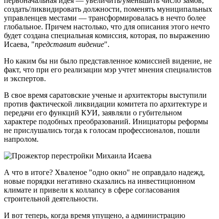
первоначальная идея — увеличить/уменьшить число замов,
создать/ликвидировать должности, поменять муниципальных
управленцев местами — трансформировалась в нечто более
глобальное. Причем настолько, что для описания этого нечто
будет создана специальная комиссия, которая, по выражению
Исаева, "
представит видение
".
Но каким бы ни было представленное комиссией видение, не
факт, что при его реализации мэр учтет мнения специалистов
и экспертов.
В свое время саратовские ученые и архитекторы выступили
против фактической ликвидации комитета по архитектуре и
передачи его функций КУИ, заявляли о губительном
характере подобных преобразований. Инициаторы реформы
не прислушались тогда к голосам профессионалов, пошли
напролом.
А что в итоге? Хваленое "одно окно" не оправдало надежд,
новые порядки негативно сказались на инвестиционном
климате и привели к коллапсу в сфере согласования
строительной деятельности.
И вот теперь, когда время упущено, а администрацию