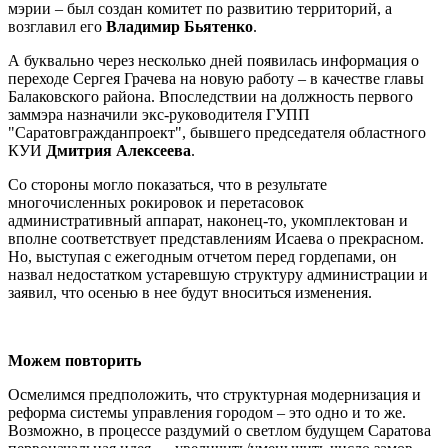
мэрии – был создан комитет по развитию территорий, а
возглавил его
Владимир Бьятенко
.
А буквально через несколько дней появилась информация о
переходе Сергея Грачева на новую работу – в качестве главы
Балаковского района. Впоследствии на должность первого
заммэра назначили экс-руководителя ГУПП
"Саратовгражданпроект", бывшего председателя областного
КУИ
Дмитрия Алексеева
.
Со стороны могло показаться, что в результате
многочисленных рокировок и перетасовок
административный аппарат, наконец-то, укомплектован и
вполне соответствует представлениям Исаева о прекрасном.
Но, выступая с ежегодным отчетом перед гордепами, он
назвал недостатком устаревшую структуру администрации и
заявил, что осенью в нее будут вноситься изменения.
Можем повторить
Осмелимся предположить, что структурная модернизация и
реформа системы управления городом – это одно и то же.
Возможно, в процессе раздумий о светлом будущем Саратова