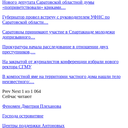
Нового депутата Саратовской областной думы
«поприветствовали» криками…
Губернатор провел встречу с руководителем УФНС по
Саратовской области…
Саратовцы принимают участие в Спартакиаде молодежи
допризывного…
Прокуратура начала расследование в отношении двух
преступников,…
На закрытой от журналистов конференции избрали нового
ректора СГМУ
В компостной яме на территории частного дома нашли тело
неизвестного:…
Prev
Next
1 из 1 064
Сейчас читают
Феномен Дмитрия Плеханова
Господа островитяне
Центры поддержки Антоновых