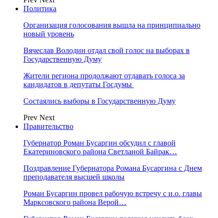
Политика
Организация голосования вышла на принципиально
новый уровень
Вячеслав Володин отдал свой голос на выборах в
Государственную Думу
Жители региона продолжают отдавать голоса за
кандидатов в депутаты Госдумы
Состаялись выборы в Государственную Думу
Prev
Next
Правительство
Губернатор Роман Бусаргин обсудил с главой
Екатериновского района Светланой Байрак…
Поздравление Губернатора Романа Бусаргина с Днем
преподавателя высшей школы
Роман Бусаргин провел рабочую встречу с и.о. главы
Марксовского района Верой…