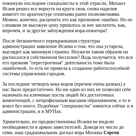
покинули последние специалисты в этой отрасли, Михаил
Исаев решил все вернуть на круги своя, снова наделив
комитет по архитектуре отнятыми ранее полномочиями.
Можно, конечно, расценить это как признание ошибки. Но не
слишком ли высокую цену пришлось за нее заплатить, как,
впрочем, и за другие заблуждения мэра-новатора?
После бесконечного перекраивания структуры
администрации заявление Исаева о том, что она устарела,
выглядит как минимум странно. Неужели таким образом он
расписался в собственном бессилии? Ведь получается, что вся
его прежняя "перестроечная" деятельность тоже была
ошибочной, то есть не привела к созданию работоспособной
системы управления городом.
За последние четверть века мэров (причем очень разных) у
нас было предостаточно. Но ни один из них не позволял себе
назначать на ключевые посты людей без достаточных
компетенций, с непрофильным высшим образованием, а то и
вовсе без оного. Подобные "специалисты" имеются сейчас и в
администрации, и в МУПах.
Удивительно, но предшественники Исаева не видели
необходимости в армии заместителей. Доведя их число до
семи, наш градоначальник догнал мэра Москвы
Сергея