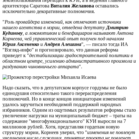
землепользования переходил к КУИ, а в ведении главного
архитектора Саратова
Виталия Желанова
оставались
исключительно декоративные полномочия.
"
Роль провайдера изменений, как отмечают источники
нашего агентства в мэрии, отведена депутату
Дмитрию
Кудинову
, а локомотивом и бенефициаром называют Антона
Корнеева, чей управленческий опыт получен под началом
Юрия Аксененко
и
Андрея Алешина
", — писало тогда ИА
"Взгляд-инфо" и прогнозировало, что данная реформа
приведет к "
дестабилизации градостроительной политики в
областном центре, усилению административного произвола и
раздуванию чиновничьего аппарата
".
Надо сказать, что в депутатском корпусе гордумы не было
единодушия относительно такого перераспределения
полномочий. Но в конце концов инициаторам изменений
удалось заручиться необходимой поддержкой народных
избранников. Одним из ощутимых результатов реформы стало
увеличение нагрузки на муниципальный бюджет – траты на
содержание "многофункционального" КУИ выросли на 7
миллионов рублей. Хотя, представляя гордепам новую
структуру мэрии, Корнеев уверял, что "
изменения не повлекут
увеличения числа служащих, принятие проекта не повлечет