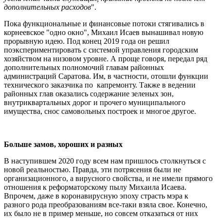
дополнительных расходов
".
Пока функциональные и финансовые потоки стягивались в
корнеевское "одно окно", Михаил Исаев вынашивал новую
прорывную идею. Под конец 2019 года он решил
поэкспериментировать с системой управления городским
хозяйством на низовом уровне. А проще говоря, передал ряд
дополнительных полномочий главам районных
администраций Саратова. Им, в частности, отошли функции
технического заказчика по капремонту. Также в ведении
районных глав оказались содержание зеленых зон,
внутриквартальных дорог и прочего муниципального
имущества, снос самовольных построек и многое другое.
Больше замов, хороших и разных
В наступившем 2020 году всем нам пришлось столкнуться с
новой реальностью. Правда, эти потрясения были не
организационного, а вирусного свойства, и не имели прямого
отношения к реформаторскому пылу Михаила Исаева.
Впрочем, даже в коронавирусную эпоху страсть мэра к
разного рода преобразованиям все-таки взяла свое. Конечно,
их было не в пример меньше, но совсем отказаться от них