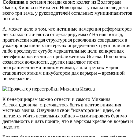
Собянина
и оставил позади своих коллег из Волгограда,
Омска, Кирова и Нижнего Новгорода – у главы последнего
всего три зама, у руководителей остальных муниципалитетов
по пять.
А, может, дело в том, что истинные намерения реформаторов
несколько отличаются от декларируемых? На наш взгляд,
практически каждая структурная революция совершается в
узкокорпоративных интересах определенных групп влияния
либо преследует сугубо меркантильные цели конкретных
бенефициаров из числа приближенных Исаева. Под одних
создаются должности, других наделяют почти
неограниченными полномочиями, а для третьих мэрия
становится этаким инкубатором для карьеры – временной
передержкой.
К бенефициарам можно отнести и самого Михаила
Александровича, стремящегося быть в центре внимания
местных медиа. Озвучивая свои "новаторские" идеи, он
пытается убить нескольких зайцев – сымитировать бурную
деятельность и дать понять, что в мэрском кресле он всерьез и
надолго.