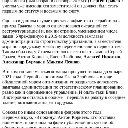
парламента (был избран в сентябре 2020-го)
Сергей Грачев
. С
учетом уже имеющихся заместителей он должен был стать
первым по статусу и восьмым по счету.
Однако в данном случае простая арифметика не сработала –
приход Грачева в мэрию ознаменовался очередной ее
реструктуризацией и, как ни странно, уменьшением числа
замов. Учрежденную в 2019-м должность замглавы
администрации по строительству упразднили, а заместителя
мэра по городскому хозяйству переименовали в первого зама.
Таким образом, у Исаева осталось всего шесть замов: Сергей
Грачев, Антон Корнеев, Елена Злобнова,
Алексей Никитин
,
Александр Бурмак
и
Максим Леонов
.
В таком составе мэрская команда просуществовала до января
2021 года. Первой ее покинула Елена Злобнова – в ходе
объявленной мэром оптимизации упразднялась должность
замглавы администрации по стратегическому планированию,
равно как и одноименное управление. И опять-таки Елена
Викторовна осталась в обойме – перешла на работу в соседнее
здание, возглавив аппарат гордумы.
Совсем по иным основаниям в феврале этого года
Первомайскую, 78 покинул Антон Корнеев. Его отставка,
напомним, произошла на фоне публичной дискуссии об
обманутых дольщиках и потерях для муниципального