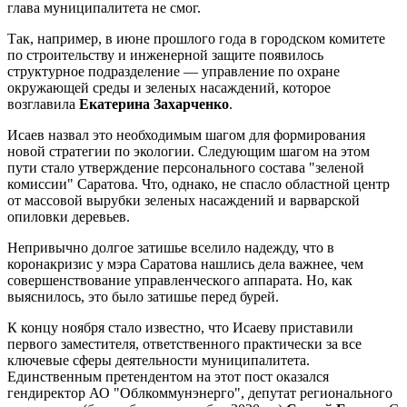
глава муниципалитета не смог.
Так, например, в июне прошлого года в городском комитете
по строительству и инженерной защите появилось
структурное подразделение — управление по охране
окружающей среды и зеленых насаждений, которое
возглавила
Екатерина Захарченко
.
Исаев назвал это необходимым шагом для формирования
новой стратегии по экологии. Следующим шагом на этом
пути стало утверждение персонального состава "зеленой
комиссии" Саратова. Что, однако, не спасло областной центр
от массовой вырубки зеленых насаждений и варварской
опиловки деревьев.
Непривычно долгое затишье вселило надежду, что в
коронакризис у мэра Саратова нашлись дела важнее, чем
совершенствование управленческого аппарата. Но, как
выяснилось, это было затишье перед бурей.
К концу ноября стало известно, что Исаеву приставили
первого заместителя, ответственного практически за все
ключевые сферы деятельности муниципалитета.
Единственным претендентом на этот пост оказался
гендиректор АО "Облкоммунэнерго", депутат регионального