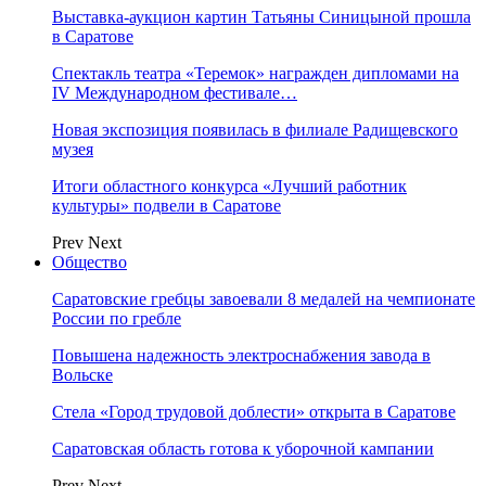
Выставка-аукцион картин Татьяны Синицыной прошла
в Саратове
Спектакль театра «Теремок» награжден дипломами на
IV Международном фестивале…
Новая экспозиция появилась в филиале Радищевского
музея
Итоги областного конкурса «Лучший работник
культуры» подвели в Саратове
Prev
Next
Общество
Саратовские гребцы завоевали 8 медалей на чемпионате
России по гребле
Повышена надежность электроснабжения завода в
Вольске
Стела «Город трудовой доблести» открыта в Саратове
Саратовская область готова к уборочной кампании
Prev
Next