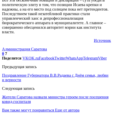
Все эти бесконечные новации и декларации – суть убедить
политическую элиту в том, что позиции Исаева крепки и
надежны, а на его место под солнцем пока нет претендентов.
Последствием такой незатейливой практики стали
управленческий хаос и депрофессионализация
бюрократического аппарата в муниципалитете. А главное –
совершенно обесценился авторитет мэрии как института
власти.
Источник
Администрация Саратова
0
7
Поделится
VK
OK.ru
Facebook
Twitter
WhatsApp
Telegram
Viber
Предыдущая запись
Поздравление Губернатора В.В.Радаева с Днём семьи, любви
и верности
Следующая запись
Жители Саратова назвали министра героем после посещения
ковид-госпиталя
Вам также могут понравиться
Еще от автора