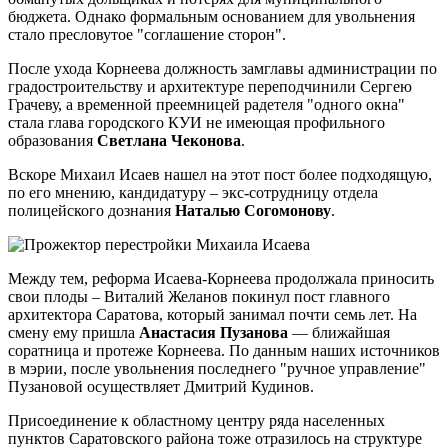
бюджета. Однако формальным основанием для увольнения
стало пресловутое "соглашение сторон".
После ухода Корнеева должность замглавы администрации по
градостроительству и архитектуре переподчинили Сергею
Грачеву, а временной преемницей радетеля "одного окна"
стала глава городского КУИ не имеющая профильного
образования
Светлана Чеконова
.
Вскоре Михаил Исаев нашел на этот пост более подходящую,
по его мнению, кандидатуру – экс-сотрудницу отдела
полицейского дознания
Наталью Согомонову
.
Между тем, реформа Исаева-Корнеева продолжала приносить
свои плоды – Виталий Желанов покинул пост главного
архитектора Саратова, который занимал почти семь лет. На
смену ему пришла
Анастасия Пузанова
— ближайшая
соратница и протеже Корнеева. По данным наших источников
в мэрии, после увольнения последнего "ручное управление"
Пузановой осуществляет Дмитрий Кудинов.
Присоединение к областному центру ряда населенных
пунктов Саратовского района тоже отразилось на структуре