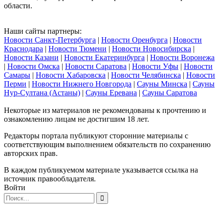
области.
Наши сайты партнеры:
Новости Санкт-Петербурга
|
Новости Оренбурга
|
Новости
Краснодара
|
Новости Тюмени
|
Новости Новосибирска
|
Новости Казани
|
Новости Екатеринбурга
|
Новости Воронежа
|
Новости Омска
|
Новости Саратова
|
Новости Уфы
|
Новости
Самары
|
Новости Хабаровска
|
Новости Челябинска
|
Новости
Перми
|
Новости Нижнего Новгорода
|
Сауны Минска
|
Сауны
Нур-Султана (Астаны)
|
Сауны Еревана
|
Сауны Саратова
Некоторые из материалов не рекомендованы к прочтению и
ознакомлению лицам не достигшим 18 лет.
Редакторы портала публикуют сторонние материалы с
соответствующим выполнением обязательств по сохранению
авторских прав.
В каждом публикуемом материале указывается ссылка на
источник правообладателя.
Войти