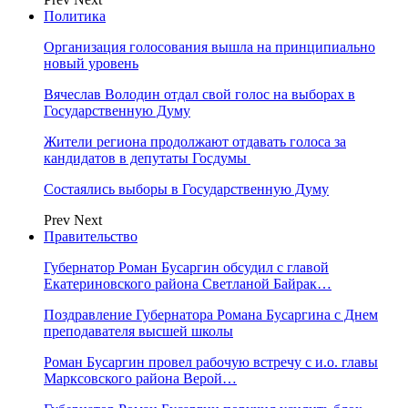
Политика
Организация голосования вышла на принципиально
новый уровень
Вячеслав Володин отдал свой голос на выборах в
Государственную Думу
Жители региона продолжают отдавать голоса за
кандидатов в депутаты Госдумы
Состаялись выборы в Государственную Думу
Prev
Next
Правительство
Губернатор Роман Бусаргин обсудил с главой
Екатериновского района Светланой Байрак…
Поздравление Губернатора Романа Бусаргина с Днем
преподавателя высшей школы
Роман Бусаргин провел рабочую встречу с и.о. главы
Марксовского района Верой…