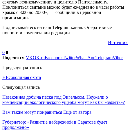
святому великомученику и целителю Пантелеимону.
Поклониться святыне можно будет ежедневно в часы работы
храма: с 8:00 до 20:00», — сообщили в церковной
организации.
Подписывайтесь на наш Telegram-канал. Оперативные
новости и комментарии редакции
Источник
0
0
Поделится
VK
OK.ru
Facebook
Twitter
WhatsApp
Telegram
Viber
Предыдущая запись
НЕсоколиная охота
Следующая запись
Незаконная добыча песка под Энгельсом. Неужели о
компенсации экологического ущерба могут как бы «забыть»?
Вам также могут понравиться
Еще от автора
Губернатор: «Развитие набережной в Саратове будет
продолжено»