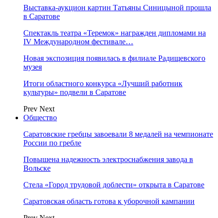
Выставка-аукцион картин Татьяны Синицыной прошла
в Саратове
Спектакль театра «Теремок» награжден дипломами на
IV Международном фестивале…
Новая экспозиция появилась в филиале Радищевского
музея
Итоги областного конкурса «Лучший работник
культуры» подвели в Саратове
Prev
Next
Общество
Саратовские гребцы завоевали 8 медалей на чемпионате
России по гребле
Повышена надежность электроснабжения завода в
Вольске
Стела «Город трудовой доблести» открыта в Саратове
Саратовская область готова к уборочной кампании
Prev
Next